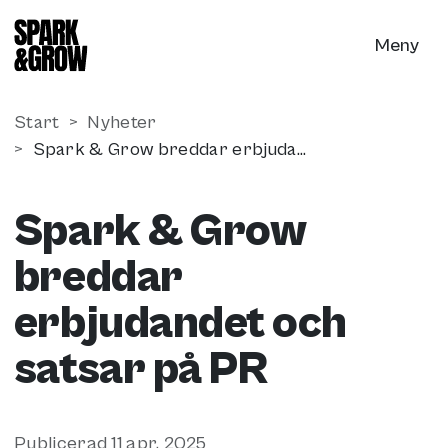
Till innehåll på sidan
Meny
Start
Nyheter
Spark & Grow breddar erbjudandet och satsar på PR
Spark & Grow
breddar
erbjudandet och
satsar på PR
Publicerad
11 apr. 2025