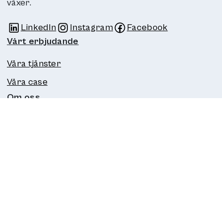
växer.
LinkedIn
Instagram
Facebook
Länk till annan webbplats
Länk till annan webbplats
Länk till annan webbplats
Vårt erbjudande
Våra tjänster
Våra case
Om oss
Senste nytt
Vår historia
Vår filosofi
Karriär
Pressrum
Kontakta oss