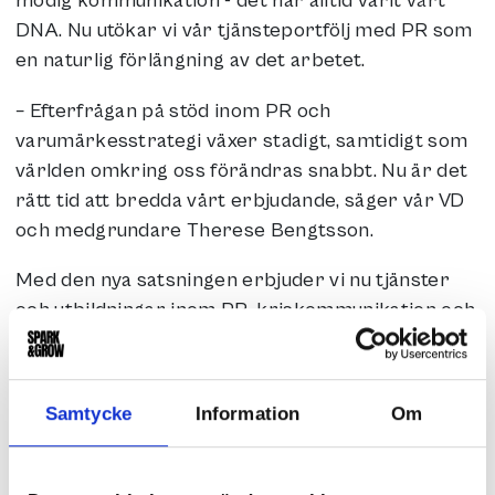
modig kommunikation - det har alltid varit vårt
DNA. Nu utökar vi vår tjänsteportfölj med PR som
en naturlig förlängning av det arbetet.
– Efterfrågan på stöd inom PR och
varumärkesstrategi växer stadigt, samtidigt som
världen omkring oss förändras snabbt. Nu är det
rätt tid att bredda vårt erbjudande, säger vår VD
och medgrundare Therese Bengtsson.
Med den nya satsningen erbjuder vi nu tjänster
och utbildningar inom PR, kriskommunikation och
medieträning – allt med målet att rusta företag
för att kommunicera både starkt och trovärdigt,
oavsett läge. Ett viktigt tillskott i arbetet är PR-
Samtycke
Information
Om
specialisten Lisa Borges, som kliver in som
samarbetspartner till Spark & Grow. Lisa har
över 15 års erfarenhet av PR och krishantering,