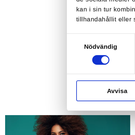
kan i sin tur komb
tillhandahållit elle
Samtyckesval
Nödvändig
Avvisa