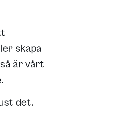
tt
ller skapa
så är vårt
.
ust det.