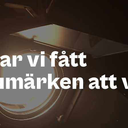
ar vi fått
umärken att 