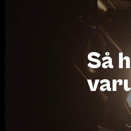
Så h
var