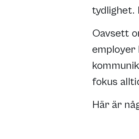
tydlighet.
Oavsett o
employer b
kommunika
fokus allt
Här är någ