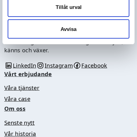
Tillåt urval
Spark & Grow
Spark & Grow är inte bara ett namn. Det är ett
Avvisa
löfte om att inget ska få vara litet, otydligt
eller tråkigt när det kan bli något som syns,
känns och växer.
LinkedIn
Instagram
Facebook
Länk till annan webbplats
Länk till annan webbplats
Länk till annan webbpla
Vårt erbjudande
Våra tjänster
Våra case
Om oss
Senste nytt
Vår historia