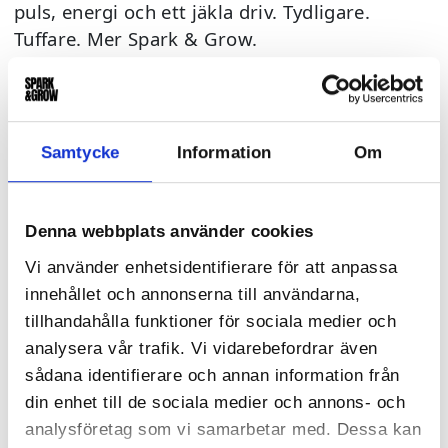
puls, energi och ett jäkla driv. Tydligare.
Tuffare. Mer Spark & Grow.
Så välkommen att klicka runt, känna in och
upptäcka oss på nytt.
Samtycke
Information
Om
Det är här du lär känna oss - vårt driv, vårt
tänk och vårt sätt att jobba.
Det bubblar. Vi växer. Och detta är bara
Denna webbplats använder cookies
början.
Vi använder enhetsidentifierare för att anpassa
innehållet och annonserna till användarna,
tillhandahålla funktioner för sociala medier och
analysera vår trafik. Vi vidarebefordrar även
sådana identifierare och annan information från
din enhet till de sociala medier och annons- och
analysföretag som vi samarbetar med. Dessa kan