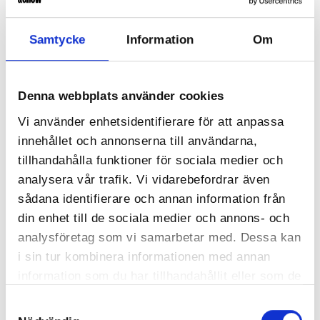
Samtycke
Information
Om
Denna webbplats använder cookies
Förnamn Efternamn
Vi använder enhetsidentifierare för att anpassa
innehållet och annonserna till användarna,
Här lägger vi in en kort text om personen i
tillhandahålla funktioner för sociala medier och
fråga.
analysera vår trafik. Vi vidarebefordrar även
föreläsningar
sådana identifierare och annan information från
utbildningar
din enhet till de sociala medier och annons- och
analysföretag som vi samarbetar med. Dessa kan
i sin tur kombinera informationen med annan
information som du har tillhandahållit eller som de
har samlat in när du har använt deras tjänster.
Samtyckesval