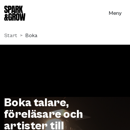
Till innehåll på sidan
Meny
Start
Boka
Boka talare,
föreläsare och
artister till