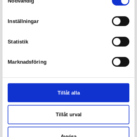
Nödvändig
Inställningar
Statistik
Förnamn Efternamn
Marknadsföring
Här lägger vi in en kort text om personen.
Föreläsningar
Tillåt alla
Moderator
Tillåt urval
Avvisa