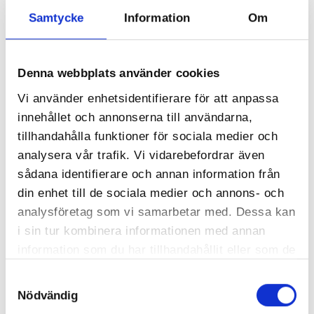
Samtycke
Information
Om
27 juni 2023
Denna webbplats använder cookies
Sju steg för att utveckla din
Vi använder enhetsidentifierare för att anpassa
modighet som marknads­
innehållet och annonserna till användarna,
chef
tillhandahålla funktioner för sociala medier och
Att vara en modig marknadschef är
analysera vår trafik. Vi vidarebefordrar även
avgörande för att bygga och stärka ett
sådana identifierare och annan information från
företags varumärke. Modiga beslut och
din enhet till de sociala medier och annons- och
handlingar kan skapa differentiering, locka
analysföretag som vi samarbetar med. Dessa kan
nya målgrupper och bibehålla
i sin tur kombinera informationen med annan
kundlojalitet...
information som du har tillhandahållit eller som de
har samlat in när du har använt deras tjänster.
Samtyckesval
Marknad
Guide
Nödvändig